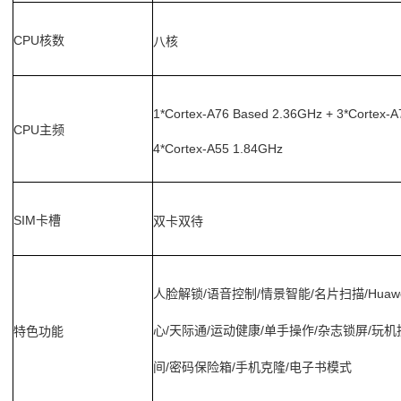
CPU
核数
八核
1*Cortex-A76 Based 2.36GHz + 3*Cortex-
CPU
主频
4*Cortex-A55 1.84GHz
SIM
卡槽
双卡双待
人脸解锁
/
/
/
/Huaw
语音控制
情景智能
名片扫描
/
/
/
/
/
特色功能
心
天际通
运动健康
单手操作
杂志锁屏
玩机
/
/
/
间
密码保险箱
手机克隆
电子书模式