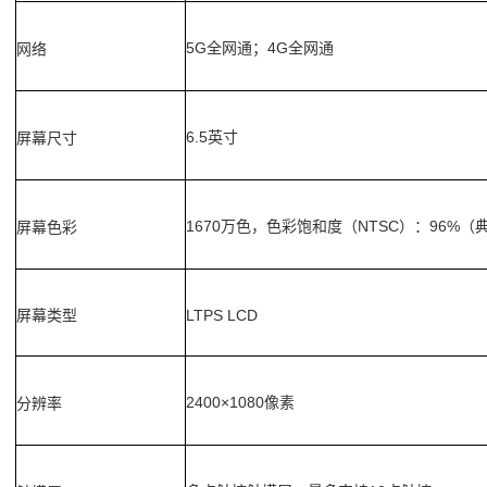
5G
4G
网络
全网通；
全网通
6.5
屏幕尺寸
英寸
1670
NTSC
96%
屏幕色彩
万色，色彩饱和度（
）：
（
屏幕类型
LTPS LCD
2400×1080
分辨率
像素