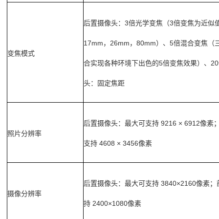
后置摄像头：
3
3
倍光学变焦（
倍变焦为近似
17mm
26mm
80mm
5
，
，
）、
倍混合变焦（
变焦模式
5
20
合实现各种环境下出色的
倍变焦效果）、
头：固定焦距
后置摄像头：最大可支持
9216 × 6912
像素
照片分辨率
4608 × 3456
支持
像素
后置摄像头：最大可支持
3840×2160
像素；
摄像分辨率
2400×1080
持
像素