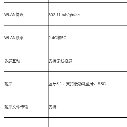
WLAN
协议
802.11 a/b/g/n/ac
WLAN
2.4G
5G
频率
和
多屏互动
支持无线投屏
蓝牙
5.1
SBC
蓝牙
，支持低功耗蓝牙、
蓝牙文件传输
支持