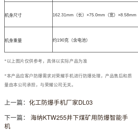
162.31mm
×75.0mm
×8.58mm
机身尺寸
（长）
（宽）
约
190
机身重量
克（含电池）
*以上图片仅供参考，具体以实际产品为准
*本产品应客户防爆需求对荣耀手机进行防爆处理，产品售后和质
量由
本
公司承担，与荣耀公司无关。
上一篇：
化工防爆手机厂家DL03
下一篇：
海纳KTW255井下煤矿用防爆智能手
机