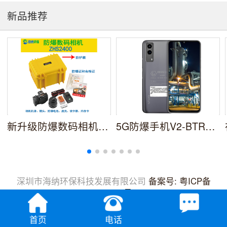
新品推荐
新升级防爆数码相机ZHS2400安全防爆更轻便携
5G防爆手机V2-BTR防爆智能手机NFC
深圳市海纳环保科技发展有限公司
备案号: 粤ICP备
20049236号-2
首页
电话