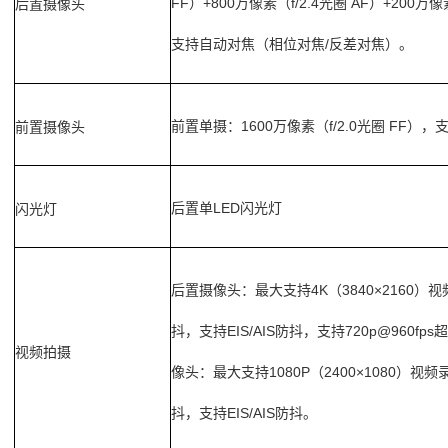
FF
+800
f/2.4
AF
+200
后置摄像头
）
万像素（
光圈
）
万像
/
支持自动对焦（相位对焦
反差对焦）。
前置单摄：
1600
f/2.0
FF
前置摄像头
万像素（
光圈
），
后置单
LED
闪光灯
闪光灯
后置摄像头：最大支持
4K
3840×2160
（
）视
EIS/AIS
720p@960fps
抖，支持
防抖，支持
超
视频拍摄
1080P
2400×1080
像头：最大支持
（
）视频
EIS/AIS
抖，支持
防抖。