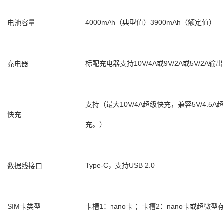
4000mAh
3900mAh
电池容量
（典型值）
（额定值）
标配充电器支持
10V/4A
9V/2A
5V/2A
充电器
或
或
输出
支持（最大
10V/4A
5V/4.5A
超级快充，兼容
快充
充。）
Type-C
USB 2.0
数据线接口
，支持
SIM
卡槽
1
nano
2
nano
卡类型
：
卡 ；卡槽
：
卡或超微型