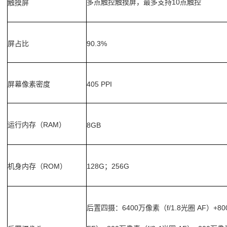
多点触控触摸屏，最多支持
10
触摸屏
点触控
屏占比
90.3%
屏幕像素密度
405 PPI
运行内存（
RAM
）
8GB
机身内存（
ROM
128G
256G
）
；
后置四摄：
6400
f/1.8
AF
+80
万像素（
光圈
）